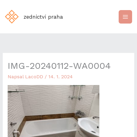
Přeskočit
na
zednictví praha
obsah
IMG-20240112-WA0004
Napsal
LacoDD
/
14. 1. 2024