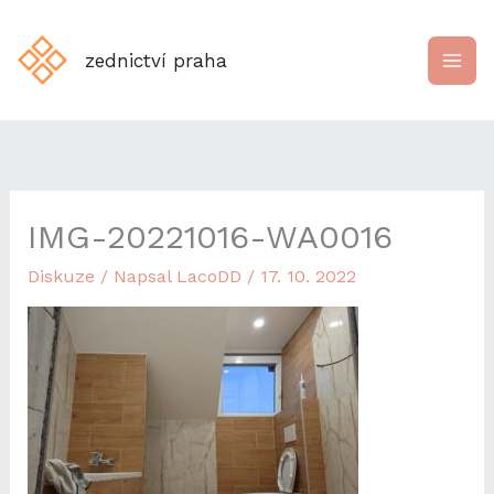
Přeskočit
na
zednictví praha
obsah
IMG-20221016-WA0016
Diskuze
/ Napsal
LacoDD
/
17. 10. 2022