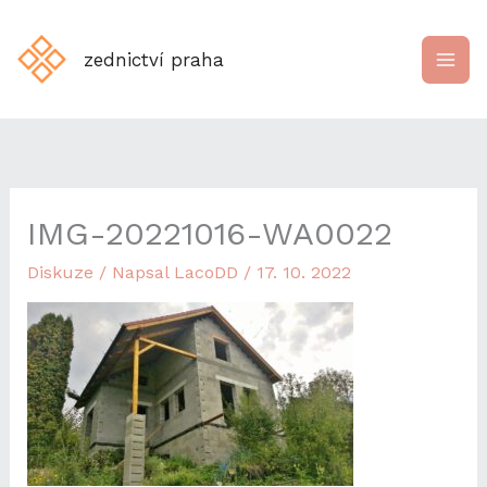
Přeskočit
na
zednictví praha
obsah
IMG-20221016-WA0022
Diskuze
/ Napsal
LacoDD
/
17. 10. 2022