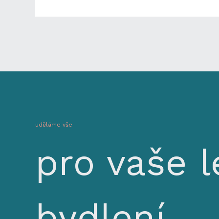
uděláme vše
pro vaše l
bydlení