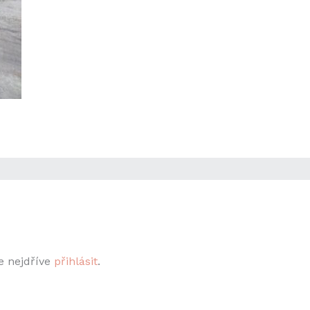
e nejdříve
přihlásit
.