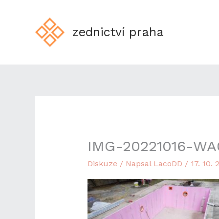
Přeskočit
na
obsah
zednictví praha
IMG-20221016-WA
Diskuze
/ Napsal
LacoDD
/
17. 10. 