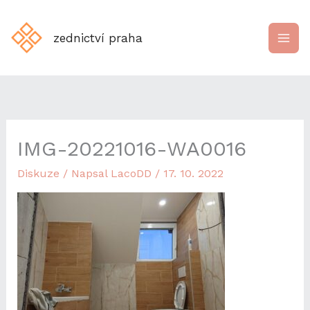
Přeskočit
na
zednictví praha
obsah
IMG-20221016-WA0016
Diskuze
/ Napsal
LacoDD
/
17. 10. 2022